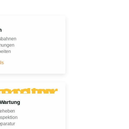
h
sbahnen
mungen
eiten
ls
 Wartung
beheben
spektion
paratur