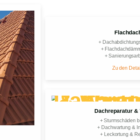
Flachdac
+ Dachabdichtung
+ Flachdachdäm
+ Sanierungsarb
Zu den Detai
Dachreparatur &
+ Sturmschäden 
+ Dachwartung & In
+ Leckortung & Re