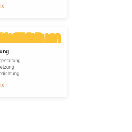
ls
ung
gestaltung
etzung
bdichtung
ls