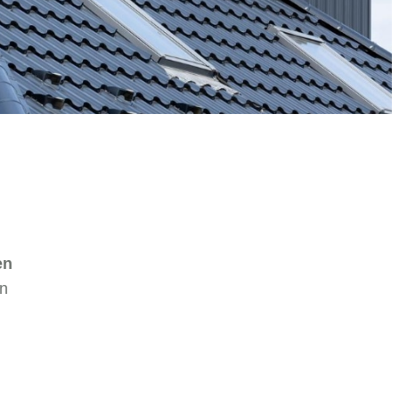
en
en