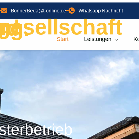
BonnerBeda@t-online.de
Whatsapp Nachricht
Start
Leistungen
Ko
sterbetrieb