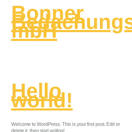
Bonner
Bedachungs
mbH
Kategorie:
Uncategorized
Hello
world!
Welcome to WordPress. This is your first post. Edit or
delete it, then start writing!