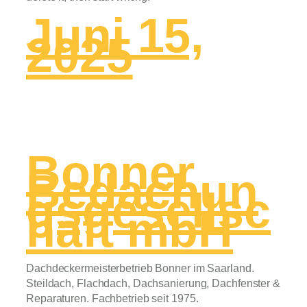
Juni 15,
2025
Bonner
Bedachun
gsgesellsc
haft mbH
Dachdeckermeisterbetrieb Bonner im Saarland.
Steildach, Flachdach, Dachsanierung, Dachfenster &
Reparaturen. Fachbetrieb seit 1975.