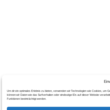
Ein
Um dir ein optimales Erlebnis zu bieten, verwenden wir Technologien wie Cookies, um 
können wir Daten wie das Surfverhalten oder eindeutige IDs auf dieser Website verarbei
Funktionen beeinträchtigt werden.