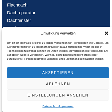
Flachdach
Dachreparatur
Dachfenster
Dachbegrünung
Einwilligung verwalten
Kontakt
Um dir ein optimales Erlebnis zu bieten, verwenden wir Technologien wie Cookies, um
Geräteinformationen zu speichern und/oder darauf zuzugreifen. Wenn du diesen
Technologien zustimmst, können wir Daten wie das Surfverhalten oder eindeutige IDs
Montag bis Freitag: 7-16 Uhr
auf dieser Website verarbeiten. Wenn du deine Einwilligung nicht erteilst oder
zurückziehst, können bestimmte Merkmale und Funktionen beeinträchtigt werden.
BonnerBeda@t-online.de
06897 88290
AKZEPTIEREN
Whatsapp Anfrage
ABLEHNEN
EINSTELLUNGEN ANSEHEN
© 2026, Website von RankingExperte – Wir bauen auch Ihre.
Start
Datenschutz
Impressum
Datenschutz
Impressum